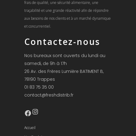
frais de qualité, une sécurité alimentaire, une
traçabilité et une grande réactivité afin de répondre
aux besoins de nos clients et à un marché dynamique
et concurrentiel.
Contactez-nous
Nos bureaux sont ouverts du lundi au
samedi, de 9h à 17h
26 Av. des Frères Lumière BATIMENT B,
78190 Trappes
01 83 75 35 00
contact@freshdistrib.fr
Instagram
Facebook
Accueil