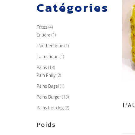
Catégories
4
Frites
4
produits
1
Entière
1
produit
1
L'authentique
1
produit
1
La rustique
1
produit
18
Pains
18
produits
2
Pain Philly
2
produits
1
Pains Bagel
1
produit
13
Pains Burger
13
produits
L’A
2
Pains hot dog
2
produits
Poids