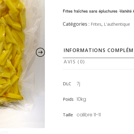
Frites fraîches sans épluchures -Vari
Catégories :
,
Frites
L'authentique
INFORMATIONS COMPLÉM
AVIS (0)
7j
DLC
10kg
Poids
calibre 11-11
Taille