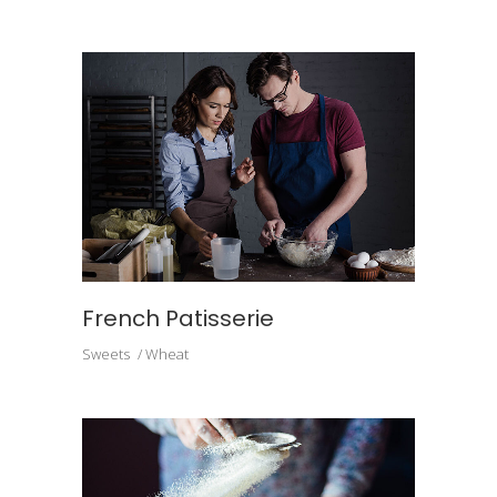
French Patisserie
Sweets
Wheat