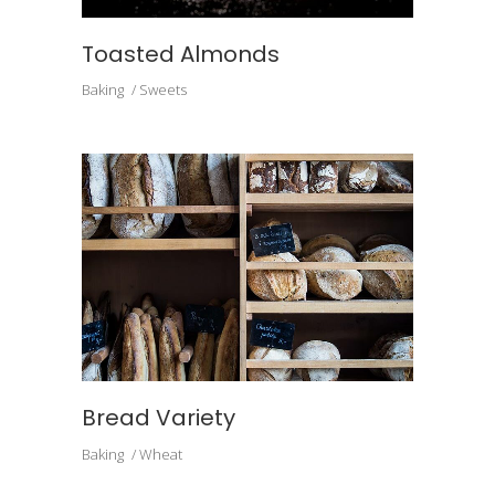
Toasted Almonds
Baking
Sweets
Bread Variety
Baking
Wheat