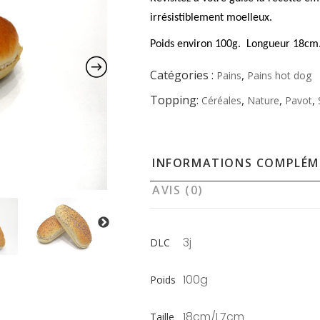
irrésistiblement moelleux.
Poids environ 100g.
Longueur 18cm
Catégories :
,
Pains
Pains hot dog
Topping:
,
,
,
Céréales
Nature
Pavot
INFORMATIONS COMPLÉM
AVIS (0)
3j
DLC
100g
Poids
18cm/L7cm
Taille