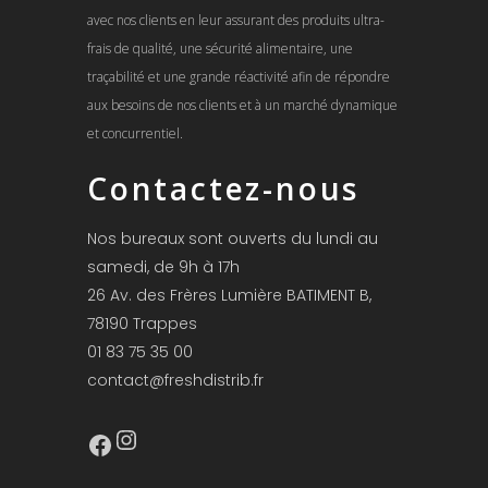
avec nos clients en leur assurant des produits ultra-
frais de qualité, une sécurité alimentaire, une
traçabilité et une grande réactivité afin de répondre
aux besoins de nos clients et à un marché dynamique
et concurrentiel.
Contactez-nous
Nos bureaux sont ouverts du lundi au
samedi, de 9h à 17h
26 Av. des Frères Lumière BATIMENT B,
78190 Trappes
01 83 75 35 00
contact@freshdistrib.fr
Instagram
Facebook